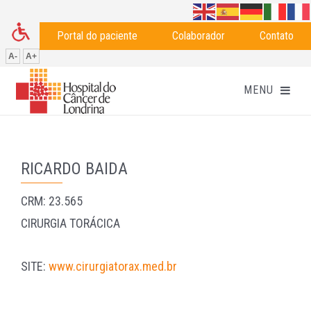
Portal do paciente
Colaborador
Contato
A-
A+
RICARDO BAIDA
CRM: 23.565
CIRURGIA TORÁCICA
SITE:
www.cirurgiatorax.med.br