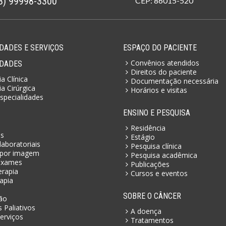
3) 99998-3300
CEP: 86015-520
DADES E SERVIÇOS
ESPAÇO DO PACIENTE
Convênios atendidos
IDADES
Direitos do paciente
a Clínica
Documentação necessária
a Cirúrgica
Horários e visitas
specialidades
ENSINO E PESQUISA
Residência
as
Estágio
aboratoriais
Pesquisa clínica
por imagem
Pesquisa acadêmica
exames
Publicações
erapia
Cursos e eventos
apia
SOBRE O CÂNCER
ão
 Paliativos
A doença
erviços
Tratamentos