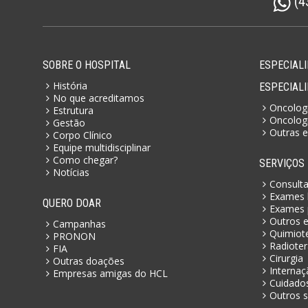
(4
SOBRE O HOSPITAL
ESPECIALI
História
ESPECIAL
No que acreditamos
Oncologi
Estrutura
Oncologi
Gestão
Outras e
Corpo Clínico
Equipe multidisciplinar
Como chegar?
SERVIÇOS
Notícias
Consult
Exames l
QUERO DOAR
Exames 
Outros 
Campanhas
Quimiot
PRONON
Radioter
FIA
Cirurgia
Outras doações
Internaç
Empresas amigas do HCL
Cuidados
Outros s