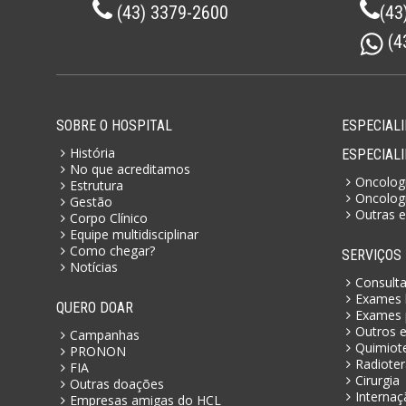
(43) 3379-2600
(43
(4
SOBRE O HOSPITAL
ESPECIALI
História
ESPECIAL
No que acreditamos
Oncologi
Estrutura
Oncologi
Gestão
Outras e
Corpo Clínico
Equipe multidisciplinar
Como chegar?
SERVIÇOS
Notícias
Consult
Exames l
QUERO DOAR
Exames 
Outros 
Campanhas
Quimiot
PRONON
Radioter
FIA
Cirurgia
Outras doações
Internaç
Empresas amigas do HCL