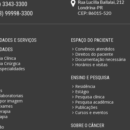
Rua Lucilla Ballalai, 212
) 3343-3300
Londrina-PR
3) 99998-3300
CEP: 86015-520
DADES E SERVIÇOS
ESPAÇO DO PACIENTE
Convênios atendidos
IDADES
Direitos do paciente
a Clínica
Documentação necessária
a Cirúrgica
Horários e visitas
specialidades
ENSINO E PESQUISA
Residência
as
Estágio
aboratoriais
Pesquisa clínica
por imagem
Pesquisa acadêmica
exames
Publicações
erapia
Cursos e eventos
apia
SOBRE O CÂNCER
ão