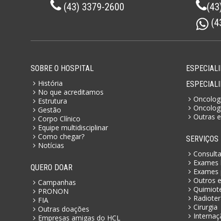
(43) 3379-2600
(43
(4
SOBRE O HOSPITAL
ESPECIALI
História
ESPECIAL
No que acreditamos
Oncologi
Estrutura
Oncologi
Gestão
Outras e
Corpo Clínico
Equipe multidisciplinar
Como chegar?
SERVIÇOS
Notícias
Consult
Exames l
QUERO DOAR
Exames 
Outros 
Campanhas
Quimiot
PRONON
Radioter
FIA
Cirurgia
Outras doações
Internaç
Empresas amigas do HCL