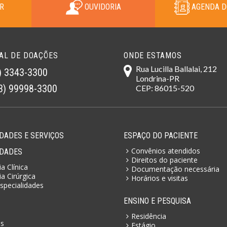
R
OUVIDORIA
AGENDA D
AL DE DOAÇÕES
ONDE ESTAMOS
Rua Lucilla Ballalai, 212
) 3343-3300
Londrina-PR
3) 99998-3300
CEP: 86015-520
DADES E SERVIÇOS
ESPAÇO DO PACIENTE
Convênios atendidos
IDADES
Direitos do paciente
a Clínica
Documentação necessária
a Cirúrgica
Horários e visitas
specialidades
ENSINO E PESQUISA
Residência
as
Estágio