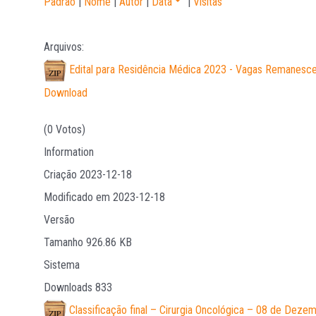
Padrão
|
Nome
|
Autor
|
Data
|
Visitas
Arquivos:
Edital para Residência Médica 2023 - Vagas Remanesc
Download
(0 Votos)
Information
Criação
2023-12-18
Modificado em
2023-12-18
Versão
Tamanho
926.86 KB
Sistema
Downloads
833
Classificação final – Cirurgia Oncológica – 08 de Dez