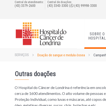
Central de atendimento:
Central de doações:
(43) 3379-2600
(43) 3343-3300
|
(43) 99998-3300
SOBRE O
HOSPITA
SERVIÇOS
Doação de sangue e medula óssea
Campan
Outras doações
O Hospital do Câncer de Londrina é referência em oncol
cerca de 1600 atendimentos. O alto volume de pessoas 
Proteção Individual, como luvas e máscaras, até copos de
óleo, gelatinas diversas, sucos, chás, bolachas e etc.