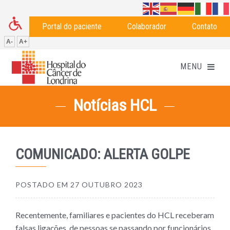
Portal do paciente
Colaborador
Contato
A-
A+
Notícias HCL
COMUNICADO: ALERTA GOLPE
POSTADO EM
27 OUTUBRO 2023
Recentemente, familiares e pacientes do HCL receberam
falsas ligações, de pessoas se passando por funcionários